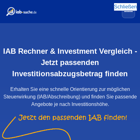
Schließen
IAB Rechner & Investment
Vergleich - Jetzt passenden
Investitionsabzugsbetrag finden
Erhalten Sie eine schnelle Orientierung zur möglichen
Steuerwirkung (IAB/Abschreibung) und finden Sie passende
Angebote je nach Investitionshöhe.